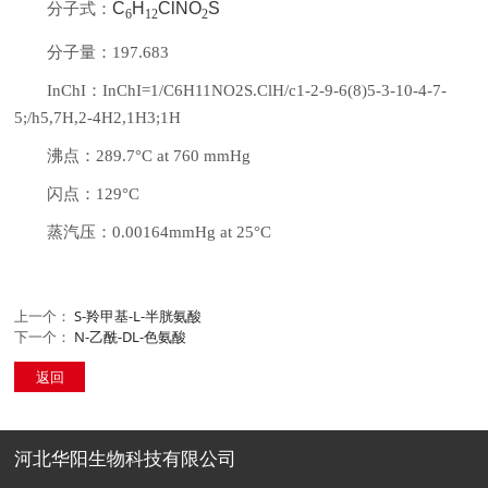
C
H
ClNO
S
分子式：
6
12
2
分子量：197.683
InChI：InChI=1/C6H11NO2S.ClH/c1-2-9-6(8)5-3-10-4-7-
5;/h5,7H,2-4H2,1H3;1H
沸点：289.7°C at 760 mmHg
闪点：129°C
蒸汽压：0.00164mmHg at 25°C
上一个：
S-羚甲基-L-半胱氨酸
下一个：
N-乙酰-DL-色氨酸
返回
河北华阳生物科技有限公司