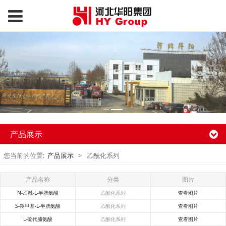
产品展示
您当前的位置:
产品展示
>
乙酰化系列
产品名称
分类
图片
N-乙酰-L-半胱氨酸
乙酰化系列
查看图片
S-羚甲基-L-半胱氨酸
乙酰化系列
查看图片
L-硫代脯氨酸
乙酰化系列
查看图片