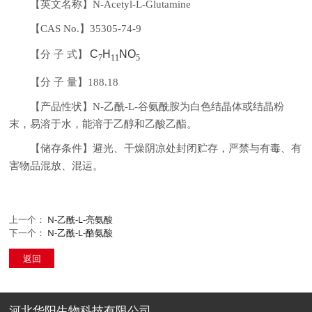
【英文名称】N-Acetyl-L-Glutamine
【CAS No.】35305-74-9
C
H
NO
【分 子 式】
7
11
5
【分 子 量】188.18
【产品性状】N-乙酰-L-谷氨酰胺为白色结晶体或结晶粉
末，易溶于水，能溶于乙醇和乙酸乙酯。
【储存条件】避光、干燥阴凉处封闭贮存，严禁与有毒、有
害物品混放、混运。
上一个：
N-乙酰-L-亮氨酸
下一个：
N-乙酰-L-酪氨酸
返回
河北华阳生物科技有限公司