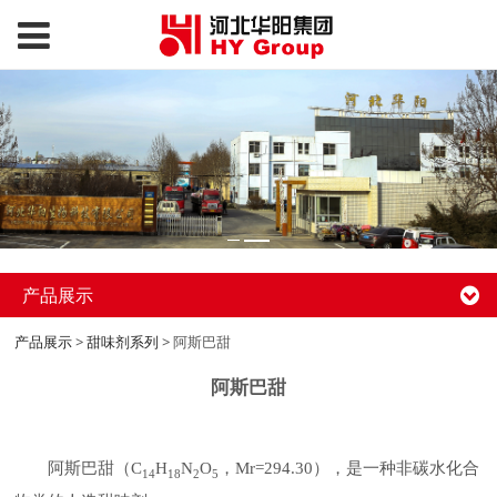
产品展示
产品展示
>
甜味剂系列
>
阿斯巴甜
阿斯巴甜
阿斯巴甜（C
H
N
O
，Mr=294.30），是一种非碳水化合
14
18
2
5