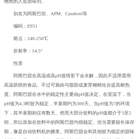
物类的人造甜味剂。
别名为阿斯巴坦、APM、Canderel等
编码：E951
熔点：248-250℃
折射率：14.5°
性质
阿斯巴甜在高温或高pH值情形下会水解，因此不适用需用
高温烘焙的食品。不过可藉由与脂肪或麦芽糊精化合提高耐热
度。阿斯巴甜在水中的稳定性主要由pH值决定。在室温下，当
pH值为4.3时较为稳定，半衰期约为300天。当pH值为7的环境
下，其半衰期则仅有数天。然而大部分饮料的pH值都介于3至5
间，所以添加在饮料中的阿斯巴甜均很稳定。但当需要较长保存
期，像是自动饮料机的糖浆。阿斯巴甜会和其他较为稳定的甜味