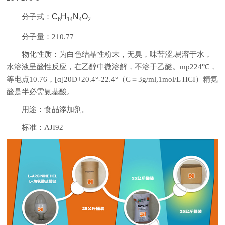
C
H
N
O
分子式：
6
14
4
2
分子量：210.77
物化性质：为白色结晶性粉末，无臭，味苦涩,易溶于水，
水溶液呈酸性反应，在乙醇中微溶解，不溶于乙醚。mp224℃，
等电点10.76，[α]20D+20.4°-22.4°（C＝3g/ml,1mol/L HCI）精氨
酸是半必需氨基酸。
用途：食品添加剂。
标准：AJI92