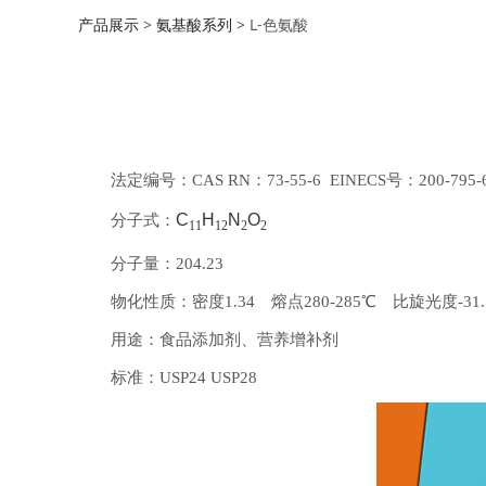
产品展示
>
氨基酸系列
>
L-色氨酸
法定编号：CAS RN：73-55-6 EINECS号：200-795-
C
H
N
O
分子式：
11
12
2
2
分子量：204.23
物化性质：密度1.34 熔点280-285℃ 比旋光度-31.1
用途：食品添加剂、营养增补剂
标准：USP24 USP28