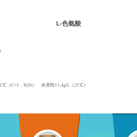
L-色氨酸
6
℃（C=1，H20） 水溶性11.4g/L（25℃）