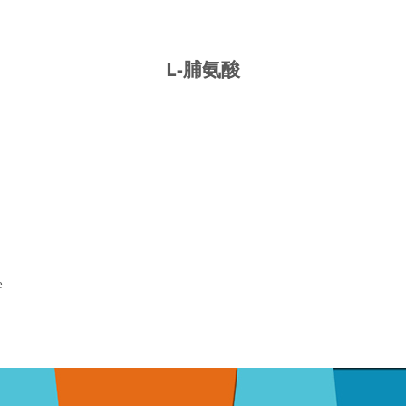
L-脯氨酸
2
e