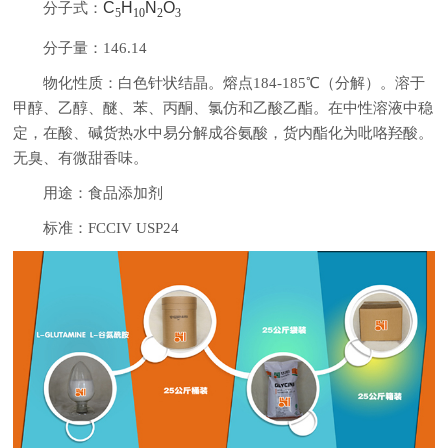
C
H
N
O
分子式：
5
10
2
3
分子量：146.14
物化性质：白色针状结晶。熔点184-185℃（分解）。溶于
甲醇、乙醇、醚、苯、丙酮、氯仿和乙酸乙酯。在中性溶液中稳
定，在酸、碱货热水中易分解成谷氨酸，货内酯化为吡咯羟酸。
无臭、有微甜香味。
用途：食品添加剂
标准：FCCIV USP24